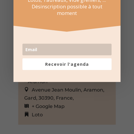
Désinscription possible à tout
moment
5 Mar 2023
Recevoir l'agenda
15:00 au 18:00
Salle des Fêtes Eugène Lacroix
– Aramon
Avenue Jean Moulin, Aramon,
Gard, 30390, France,
+ Google Map
Loto