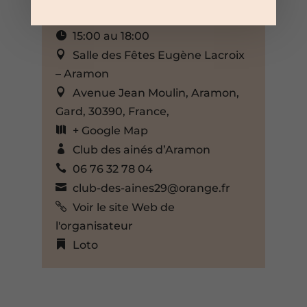
5 Jan 2025
15:00 au 18:00
Salle des Fêtes Eugène Lacroix
– Aramon
Avenue Jean Moulin, Aramon,
Gard, 30390, France,
+ Google Map
Club des ainés d’Aramon
06 76 32 78 04
club-des-aines29@orange.fr
Voir le site Web de
l'organisateur
Loto