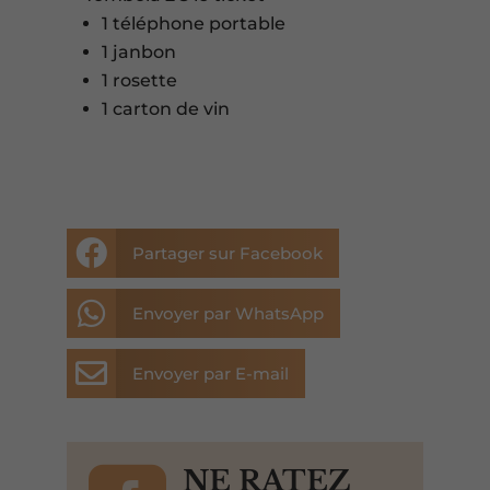
1 téléphone portable
1 janbon
1 rosette
1 carton de vin

Partager sur Facebook

Envoyer par WhatsApp

Envoyer par E-mail
NE RATEZ