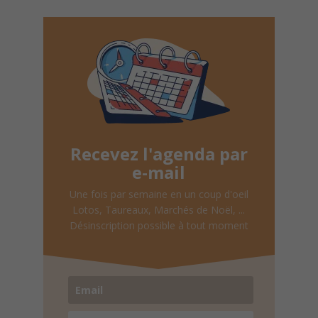
Recevez l'agenda par
e-mail
Une fois par semaine en un coup d'oeil
Lotos, Taureaux, Marchés de Noël, ...
Désinscription possible à tout moment