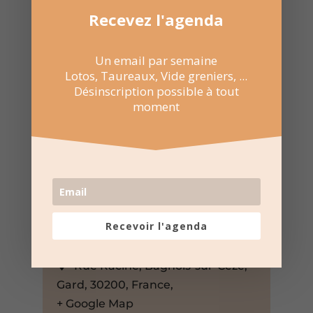
Recevez l'agenda
Un email par semaine
Lotos, Taureaux, Vide greniers, ...
Désinscription possible à tout
moment
28 Fév 2026
14:30 au 17:30
Recevoir l'agenda
Salle multiculturelle – Bagnols-
sur-Cèze
Rue Racine, Bagnols-sur-Cèze,
Gard, 30200, France,
+ Google Map