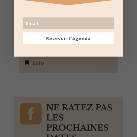
5 Mar 2023
14:00 au 17:00
Salle multiculturelle – Bagnols-
sur-Cèze
Rue Racine, Bagnols-sur-Cèze,
Recevoir l'agenda
Gard, 30200, France,
+ Google Map
Loto

NE RATEZ PAS
LES
PROCHAINES