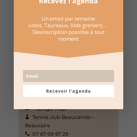
Recevez l'agenda
Un email par semaine
Lotos, Taureaux, Vide greniers, ...
Désinscription possible à tout
moment
20 Avr 2025
15:00 au 18:00
Casino municipal – Beaucaire
Recevoir l'agenda
Rue du Champ de Foire,
Beaucaire, Gard, 30300, France,
+ Google Map
Tennis club Beaucairois –
Beaucaire
07 67 09 97 29