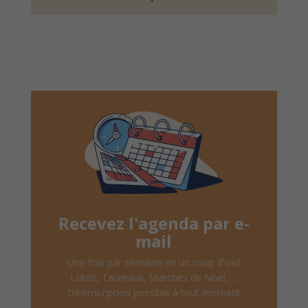
Recevez l'agenda par e-
mail
Une fois par semaine en un coup d'oeil
Lotos, Taureaux, Marchés de Noël, ...
Désinscription possible à tout moment