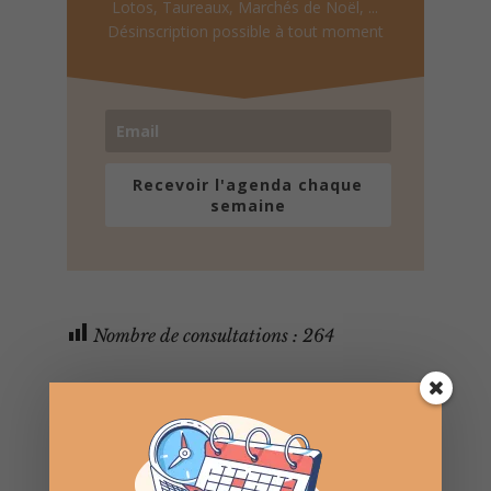
Lotos, Taureaux, Marchés de Noël, ...
Désinscription possible à tout moment
Recevoir l'agenda chaque
semaine
Nombre de consultations :
264