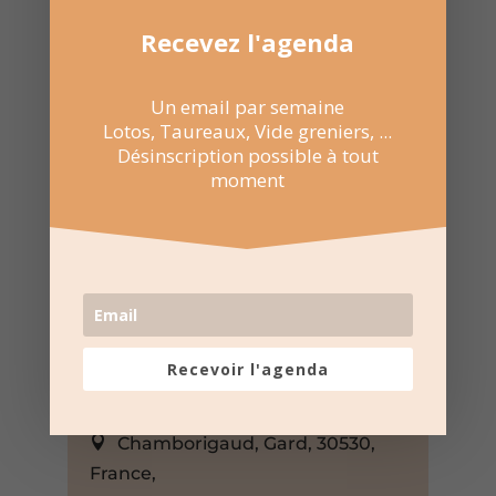
Recevez l'agenda
Un email par semaine
Lotos, Taureaux, Vide greniers, ...
Désinscription possible à tout
moment
18 Jan 2026
15:00 au 18:00
Recevoir l'agenda
Salle Polyvalente de
Chamborigaud
Chamborigaud, Gard, 30530,
France,