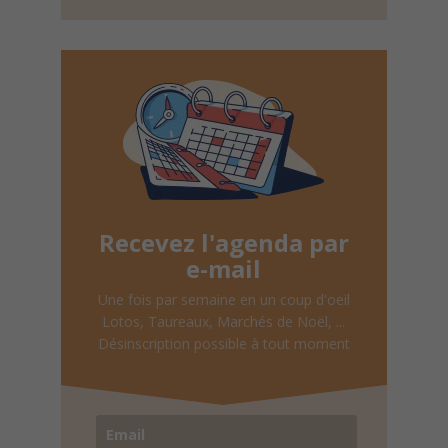
Recevez l'agenda par
e-mail
Une fois par semaine en un coup d'oeil
Lotos, Taureaux, Marchés de Noël, ...
Désinscription possible à tout moment