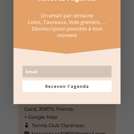
Un email par semaine
Lotos, Taureaux, Vide greniers, ...
Désinscription possible à tout
moment
7 Fév 2026
18:00 au 21:00
Recevoir l'agenda
Foyer – Clarensac
Place de la Mairie, Clarensac,
Gard, 30870, France,
+ Google Map
Tennis Club Clarensac
tcclarensac30870@gmail.com