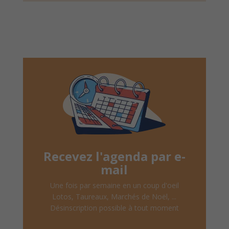
Recevez l'agenda par e-
mail
Une fois par semaine en un coup d'oeil
Lotos, Taureaux, Marchés de Noël, ...
Désinscription possible à tout moment