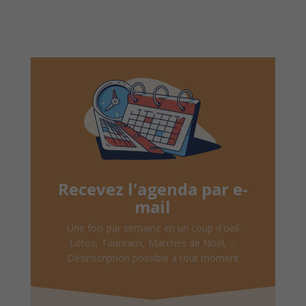
Recevez l'agenda par e-
mail
Une fois par semaine en un coup d'oeil
Lotos, Taureaux, Marchés de Noël, ...
Désinscription possible à tout moment