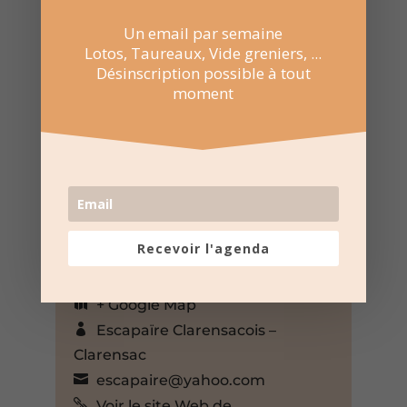
Un email par semaine
Lotos, Taureaux, Vide greniers, ...
Désinscription possible à tout
moment
18 Jan 2025
18:30 au 21:30
Salle des fetes – Clarensac
Recevoir l'agenda
25 ter Rte de Nîmes, Clarensac,
Gard, 30870, France,
+ Google Map
Escapaïre Clarensacois –
Clarensac
escapaire@yahoo.com
Voir le site Web de