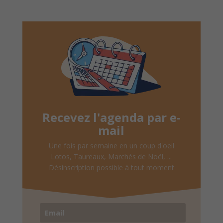
Recevez l'agenda par e-
mail
Une fois par semaine en un coup d'oeil
Lotos, Taureaux, Marchés de Noël, ...
Désinscription possible à tout moment