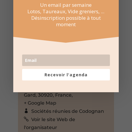
Un email par semaine
Lotos, Taureaux, Vide greniers, ...
Désinscription possible à tout
moment
9 Nov 2025
18:00 au 21:00
Recevoir l'agenda
Maison du peuple à Codognan
Rue de la Mairie, Codognan,
Gard, 30920, France,
+ Google Map
Sociétés réunies de Codognan
Voir le site Web de
l'organisateur