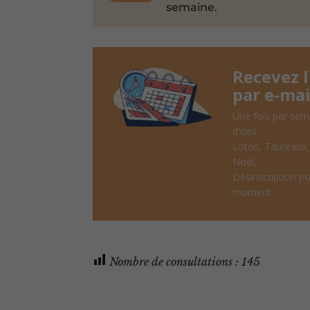
semaine.
Recevez 
par e-mai
Une fois par sem
d'oeil
Lotos, Taureaux
Noël, ...
Désinscription po
moment
Nombre de consultations :
145