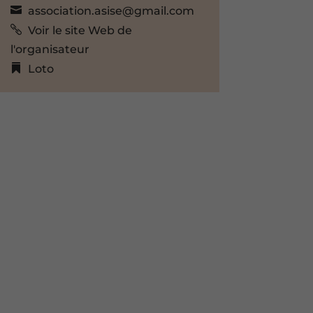
association.asise@gmail.com
Voir le site Web de
l'organisateur
Loto