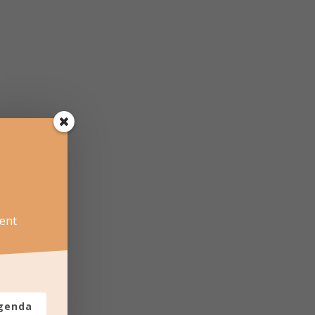
ent
agenda