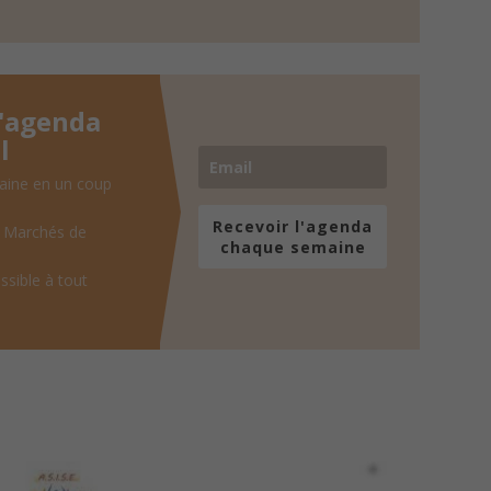
l'agenda
l
aine en un coup
Recevoir l'agenda
, Marchés de
chaque semaine
ssible à tout