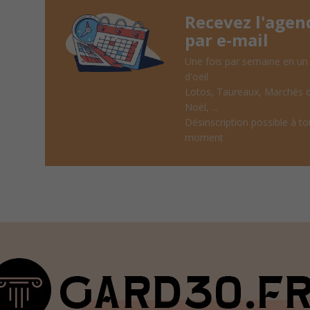
Recevez l'agen
par e-mail
Une fois par semaine en un
d'oeil
Lotos, Taureaux, Marchés 
Noël, ...
Désinscription possible à to
moment