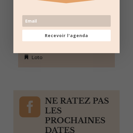
Codognan, Gard, 30920, France,
+ Google Map
Club Taurin La Ficelle de
Codognan
Recevoir l'agenda
Voir le site Web de
l'organisateur
Loto

NE RATEZ PAS
LES
PROCHAINES
DATES