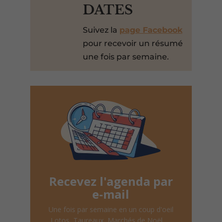
DATES
Suivez la
page Facebook
pour recevoir un résumé
une fois par semaine.
Recevez l'agenda par
e-mail
Une fois par semaine en un coup d'oeil
Lotos, Taureaux, Marchés de Noël, ...