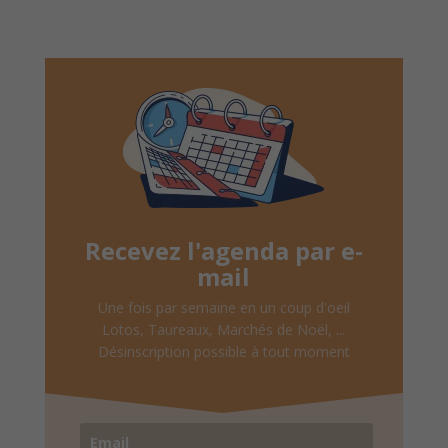
Recevez l'agenda par e-
mail
Une fois par semaine en un coup d'oeil
Lotos, Taureaux, Marchés de Noël, ...
Désinscription possible à tout moment