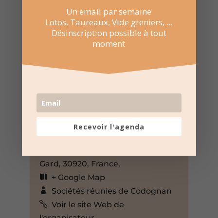
Un email par semaine
Lotos, Taureaux, Vide greniers, ...
Désinscription possible à tout
moment
9 Nov 2024
08:00 au 17:00
Recevoir l'agenda
Maison du peuple à Codognan
Rue de la Mairie, Codognan,
Gard, 30920, France,
+ Google Map
Sociétés réunies de Codognan
Voir le site Web de
l'organisateur