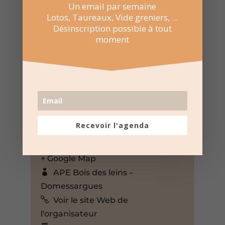
Un email par semaine
Lotos, Taureaux, Vide greniers, ...
Désinscription possible à tout
moment
7 Fév 2026
20:00 au 23:00
Foyer Lucie Aubrac à
Domessargues
Chemin des Vignerons,
Recevoir l'agenda
Domessargues, Gard, 30350,
France,
+ Google Map
APE Bois des leins –
Domessargues
Voir le site Web de
l'organisateur