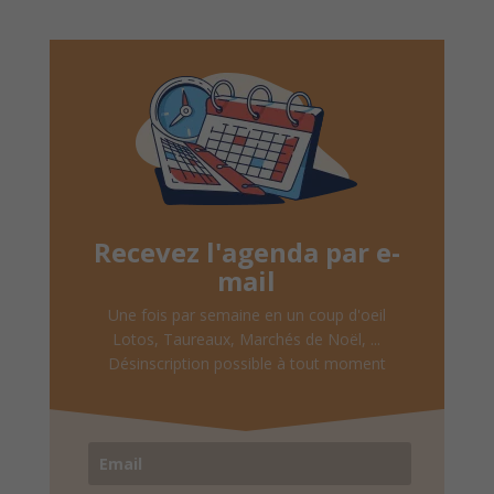
Recevez l'agenda par e-
mail
Une fois par semaine en un coup d'oeil
Lotos, Taureaux, Marchés de Noël, ...
Désinscription possible à tout moment