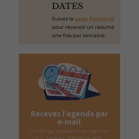
DATES
Suivez la
page Facebook
pour recevoir un résumé
une fois par semaine.
Recevez l'agenda par
e-mail
Une fois par semaine en un coup d'oeil
Lotos, Taureaux, Marchés de Noël, ...