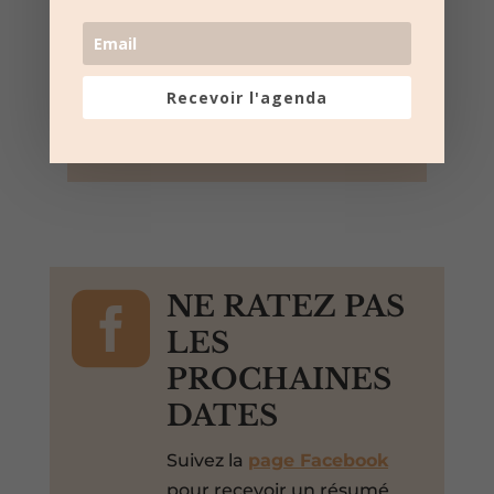
Foyer communal – Fontanès
Rue du Foyer 104, Fontanes,
Gard, 30250, France,
Recevoir l'agenda
+ Google Map
Loto

NE RATEZ PAS
LES
PROCHAINES
DATES
Suivez la
page Facebook
pour recevoir un résumé