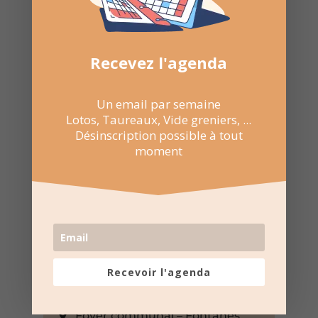
Recevez l'agenda
Un email par semaine
Lotos, Taureaux, Vide greniers, ...
Désinscription possible à tout
moment
Recevoir l'agenda
15 Déc 2024
15:30 au 18:30
Foyer communal – Fontanès