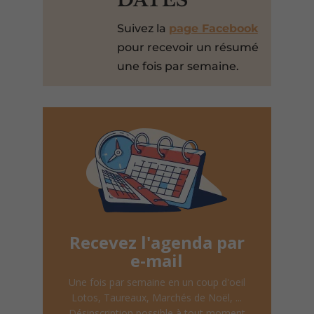
DATES
Suivez la
page Facebook
pour recevoir un résumé
une fois par semaine.
Recevez l'agenda par
e-mail
Une fois par semaine en un coup d'oeil
Lotos, Taureaux, Marchés de Noël, ...
Désinscription possible à tout moment