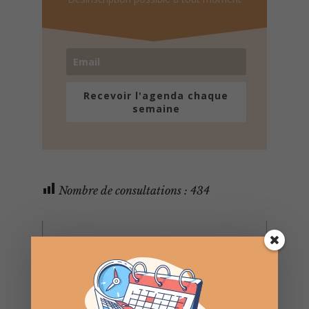
Recevoir l'agenda chaque
semaine
Nombre de consultations :
434