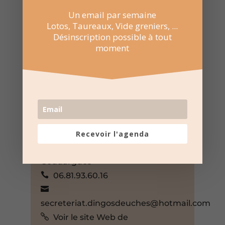
Un email par semaine
Lotos, Taureaux, Vide greniers, ...
Désinscription possible à tout
moment
2 Fév 2025
14:30 au 17:30
Salle des rencontres –
Goudargues
Chem. des Combes,
Goudargues, Gard, 30630, France,
+ Google Map
Recevoir l'agenda
Dingos-Deuches de
Goudargues
06.81.93.60.16
secreteriat.dingosdeuches@hotmail.com
Voir le site Web de