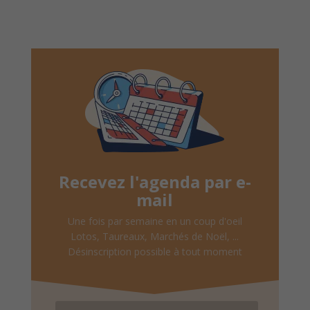
Recevez l'agenda par e-
mail
Une fois par semaine en un coup d'oeil
Lotos, Taureaux, Marchés de Noël, ...
Désinscription possible à tout moment