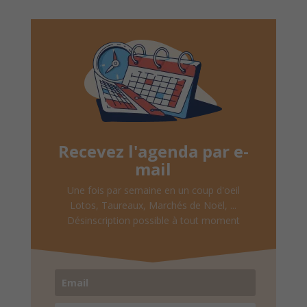
Recevez l'agenda par e-
mail
Une fois par semaine en un coup d'oeil
Lotos, Taureaux, Marchés de Noël, ...
Désinscription possible à tout moment