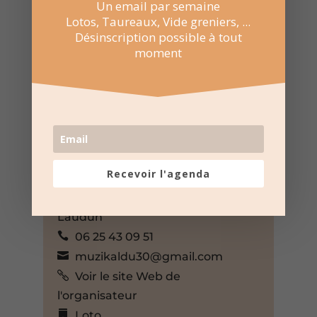
Un email par semaine
Lotos, Taureaux, Vide greniers, ...
Désinscription possible à tout
moment
12 Jan 2025
15:00 au 18:00
Gymnase Léo Lagrange –
Laudun
Rue Louis Pasteur, Laudun-
l'Ardoise, Gard, 30290, France,
Recevoir l'agenda
+ Google Map
Muzikal Ecole de musique
Laudun
06 25 43 09 51
muzikaldu30@gmail.com
Voir le site Web de
l'organisateur
Loto