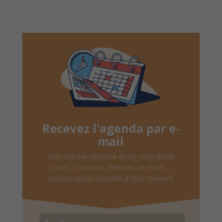
Recevez l'agenda par e-
mail
Une fois par semaine en un coup d'oeil
Lotos, Taureaux, Marchés de Noël, ...
Désinscription possible à tout moment