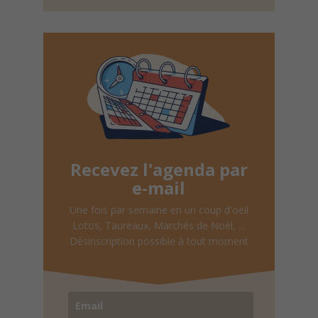
Recevez l'agenda par
e-mail
Une fois par semaine en un coup d'oeil
Lotos, Taureaux, Marchés de Noël, ...
Désinscription possible à tout moment