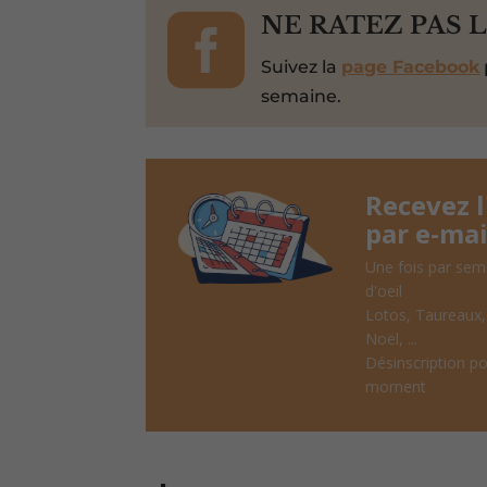

NE RATEZ PAS 
Suivez la
page Facebook
semaine.
Recevez 
par e-mai
Une fois par sem
d'oeil
Lotos, Taureaux
Noël, ...
Désinscription po
moment