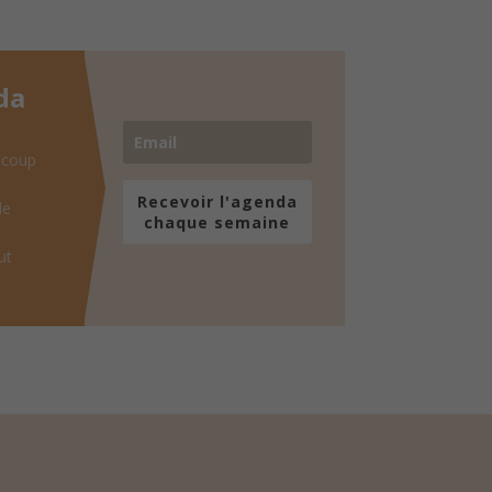
da
 coup
Recevoir l'agenda
de
chaque semaine
ut