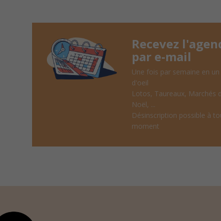
Recevez l'agen
par e-mail
Une fois par semaine en un
d'oeil
Lotos, Taureaux, Marchés 
Noël, ...
Désinscription possible à to
moment