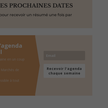
LES PROCHAINES DATES
pour recevoir un résumé une fois par
l'agenda
l
aine en un coup
Recevoir l'agenda
, Marchés de
chaque semaine
ssible à tout