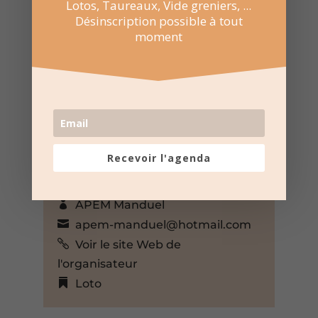
Lotos, Taureaux, Vide greniers, ...
Désinscription possible à tout
29 Nov 2025
moment
18:00 au 21:00
Salle Bernard Gimenez à
Manduel
Avenue Pierre Mendès France
8, Manduel, Gard, 30129, France,
+ Google Map
Recevoir l'agenda
04 66 20 21 33
Voir le site Web du lieu
APEM Manduel
apem-manduel@hotmail.com
Voir le site Web de
l'organisateur
Loto