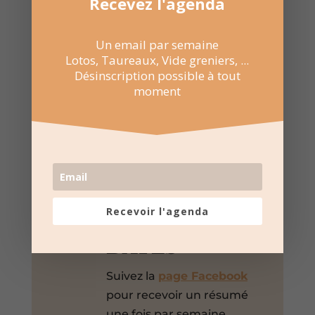
Recevez l'agenda
Place Frédéric Mistral, Milhaud,
Gard, 30540, France,
Un email par semaine
+ Google Map
Lotos, Taureaux, Vide greniers, ...
Désinscription possible à tout
Loto
moment

NE RATEZ PAS
LES
Recevoir l'agenda
PROCHAINES
DATES
Suivez la
page Facebook
pour recevoir un résumé
une fois par semaine.