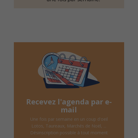
Recevez l'agenda par e-
mail
Une fois par semaine en un coup d'oeil
Lotos, Taureaux, Marchés de Noël, ...
Désinscription possible à tout moment