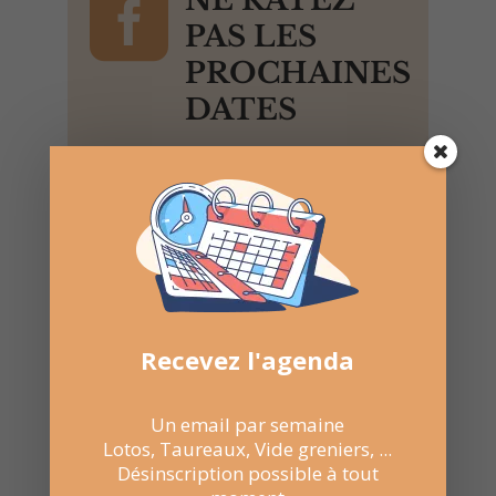

NE RATEZ
PAS LES
PROCHAINES
DATES
Suivez la
page Facebook
pour recevoir un résumé
une fois par semaine.
Recevez l'agenda
Un email par semaine
Lotos, Taureaux, Vide greniers, ...
Désinscription possible à tout
Recevez l'agenda par