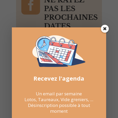

NE RATEZ
PAS LES
PROCHAINES
DATES
Suivez la
page Facebook
pour recevoir un résumé
une fois par semaine.
Recevez l'agenda
Un email par semaine
Lotos, Taureaux, Vide greniers, ...
Désinscription possible à tout
moment
Recevez l'agenda par