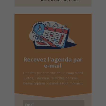
Recevez l'agenda par
e-mail
Une fois par semaine en un coup d'oeil
Lotos, Taureaux, Marchés de Noël, ...
Désinscription possible à tout moment