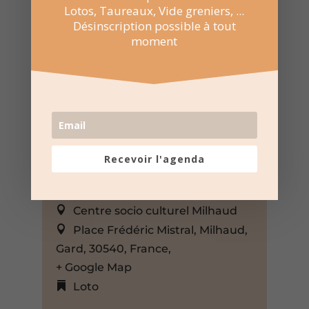
Lotos, Taureaux, Vide greniers, ...
Désinscription possible à tout
moment
Recevoir l'agenda
19 Avr 2026
16:30 au 19:30
Centre socio culturel Milhaud
Place Frédéric Mistral, Milhaud,
Gard, 30540, France,
+ Google Map
Loto