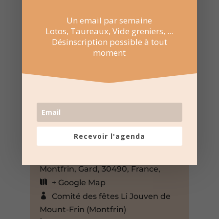
Un email par semaine
Lotos, Taureaux, Vide greniers, ...
Désinscription possible à tout
moment
7 Juin 2025
18:30 au 21:30
Domaine du Parc Saint-Charles
Recevoir l'agenda
– Montfrin
1972 route de Jonquières,
Montfrin, Gard, 30490, France,
+ Google Map
Comité des fêtes Li Jouven de
Mount-Frin (Montfrin)