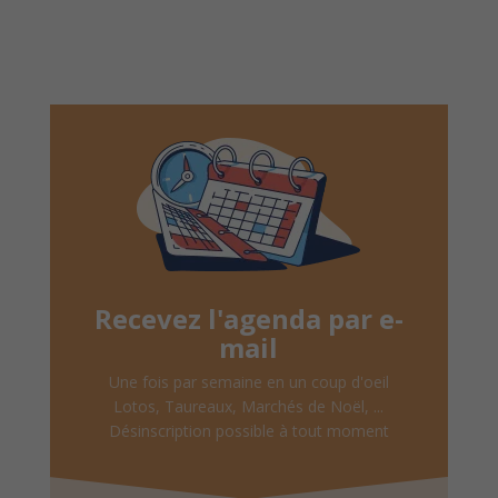
Recevez l'agenda par e-
mail
Une fois par semaine en un coup d'oeil
Lotos, Taureaux, Marchés de Noël, ...
Désinscription possible à tout moment