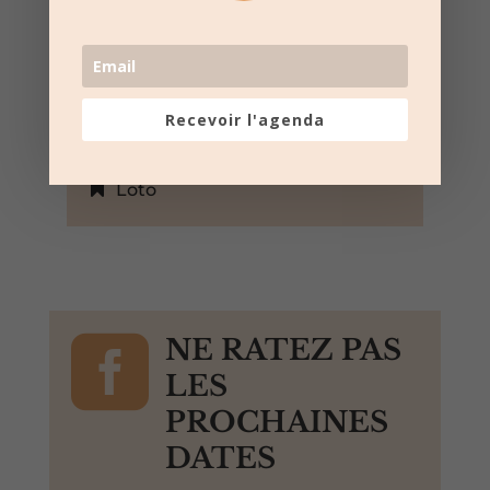
Montfrin, Gard, 30490, France,
+ Google Map
Les vieux crampons de Montfrin
06 25 58 69 30
Recevoir l'agenda
Voir le site Web de
l'organisateur
Loto

NE RATEZ PAS
LES
PROCHAINES
DATES