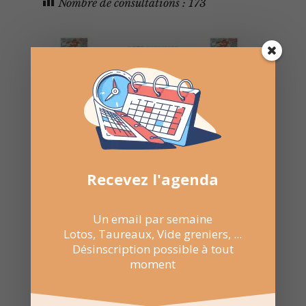
Nombre de consultations :
173
Recevez l'agenda
Un email par semaine
Lotos, Taureaux, Vide greniers, ...
26 Jan 2025
Désinscription possible à tout
17:00 au 20:00
moment
Salle du Cercle – Montfrin
Avenue du Docteur Matet,