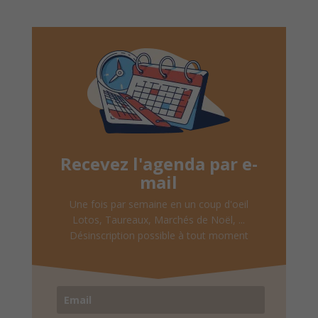
Recevez l'agenda par e-
mail
Une fois par semaine en un coup d'oeil
Lotos, Taureaux, Marchés de Noël, ...
Désinscription possible à tout moment