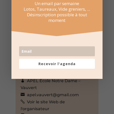
Un email par semaine
Lotos, Taureaux, Vide greniers, ...
Désinscription possible à tout
moment
8 Fév 2026
14:00 au 17:00
CitéZen – Caserne Pépin – Pont-
Saint-Esprit
Pont-Saint-Esprit, Gard, 30130,
Recevoir l'agenda
France,
+ Google Map
APEL École Notre Dame –
Vauvert
apel.vauvert@gmail.com
Voir le site Web de
l'organisateur