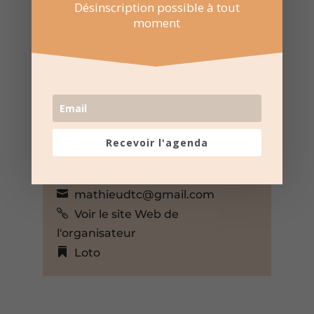
Désinscription possible à tout
moment
7 Fév 2026
15:00 au 18:00
Salle du Château au Pradel
Rue des Cévennes 2, Laval-
Pradel, Gard, 30110, France,
+ Google Map
Recevoir l'agenda
OMPP Pontil Pradel
06 82 70 76 61
mathieudtc@gmail.com
Voir le site Web de
l'organisateur
Loto