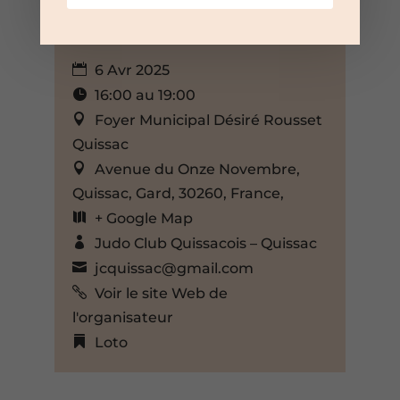
6 Avr 2025
16:00 au 19:00
Foyer Municipal Désiré Rousset
Quissac
Avenue du Onze Novembre,
Quissac, Gard, 30260, France,
+ Google Map
Judo Club Quissacois – Quissac
jcquissac@gmail.com
Voir le site Web de
l'organisateur
Loto