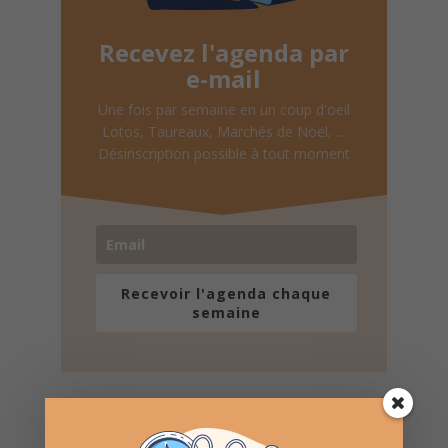
Recevez l'agenda par
e-mail
Une fois par semaine en un coup d'oeil
Lotos, Taureaux, Marchés de Noël, ...
Désinscription possible à tout moment
Recevoir l'agenda chaque
semaine
Nombre de consultations :
366