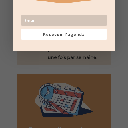

NE RATEZ
PAS LES
PROCHAINES
DATES
Recevoir l'agenda
Suivez la
page Facebook
pour recevoir un résumé
une fois par semaine.