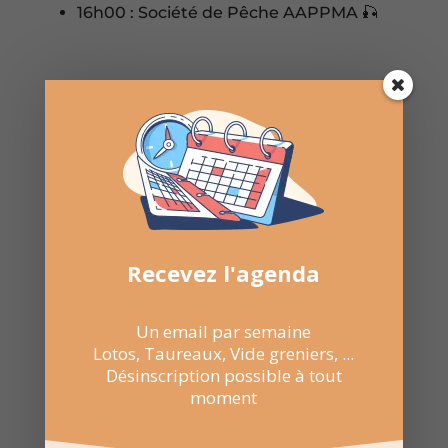
16h00 : Société de Pêche AAPPMA 🎣
DIMANCHE 05 AVRIL 2026
16h00 : Amicale des Pompiers 🚒

Partager sur Facebook
Recevez l'agenda

Envoyer par WhatsApp
Un email par semaine

Lotos, Taureaux, Vide greniers, ...
Envoyer par E-mail
Désinscription possible à tout
moment