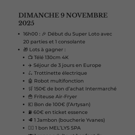
DIMANCHE 9 NOVEMBRE
2025
16h00 : 🎉 Début du Super Loto avec
20 parties et 1 consolante
🎁 Lots à gagner :
📺 Télé 130cm 4K
✈️ Séjour de 3 jours en Europe
🛴 Trottinette électrique
🤖 Robot multifonction
🛒 150€ de bon d’achat Intermarché
🍟 Friteuse Air-Fryer
💶 Bon de 100€ (l’Artysan)
⛽ 60€ en ticket essence
🥩 1 Jambon (boucherie Yvanes)
💆‍♀️ 1 bon MEL’LYS SPA