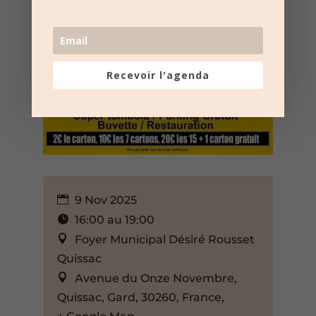
Recevoir l'agenda
9 Nov 2025
16:00 au 19:00
Foyer Municipal Désiré Rousset
Quissac
Avenue du Onze Novembre,
Quissac, Gard, 30260, France,