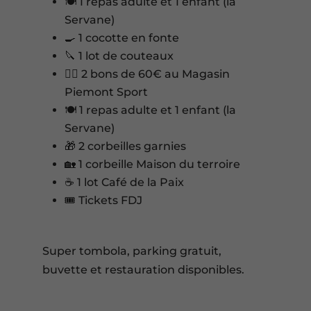
🍽️ 1 repas adulte et 1 enfant (la
Servane)
🍳 1 cocotte en fonte
🔪 1 lot de couteaux
🏃‍♂️ 2 bons de 60€ au Magasin
Piemont Sport
🍽️ 1 repas adulte et 1 enfant (la
Servane)
🎁 2 corbeilles garnies
🏡 1 corbeille Maison du terroire
☕ 1 lot Café de la Paix
🎟️ Tickets FDJ
Super tombola, parking gratuit,
buvette et restauration disponibles.