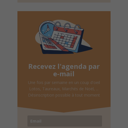
Recevez l'agenda par
e-mail
Une fois par semaine en un coup d'oeil
Lotos, Taureaux, Marchés de Noël, ...
Désinscription possible à tout moment