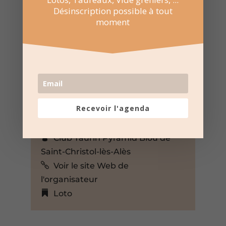
Désinscription possible à tout
moment
2 Nov 2025
14:30 au 17:30
Maison Pour Tous – Saint-
Christol-lès-Alès
Place du Millénaire, 41 Rue des
Marmousets, Saint-Christol-lès-
Recevoir l'agenda
Alès, Gard, 30380, France,
+ Google Map
Club Taurin Pyramid Biou de
Saint-Christol-lès-Alès
Voir le site Web de
l'organisateur
Loto