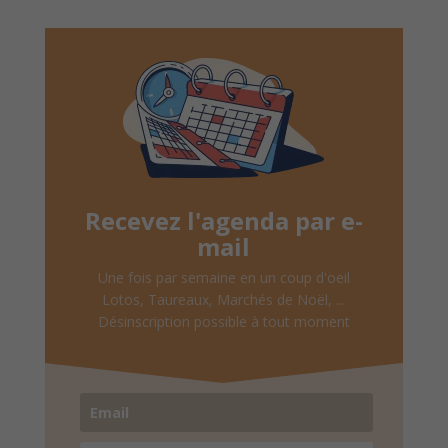
Recevez l'agenda par e-
mail
Une fois par semaine en un coup d'oeil
Lotos, Taureaux, Marchés de Noël, ...
Désinscription possible à tout moment