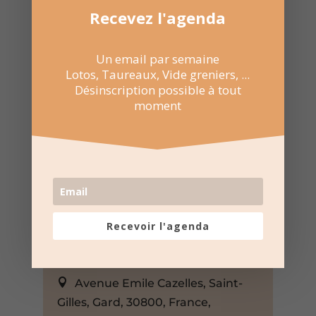
Recevez l'agenda
Un email par semaine
Lotos, Taureaux, Vide greniers, ...
Désinscription possible à tout
moment
1 Jan 1970 au 15 Fév 2026
15:00 au 18:00
Recevoir l'agenda
Salle polyvalente Robert
Marchand – Saint-Gilles
Avenue Emile Cazelles, Saint-
Gilles, Gard, 30800, France,