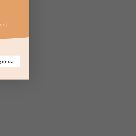
ent
agenda