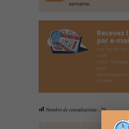
semaine.
Recevez 
par e-mai
Une fois par sem
d'oeil
Lotos, Taureaux
Noël, ...
Désinscription po
moment
Nombre de consultations :
79