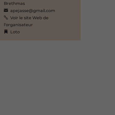
Brethmas
apejasse@gmail.com
Voir le site Web de
l'organisateur
Loto