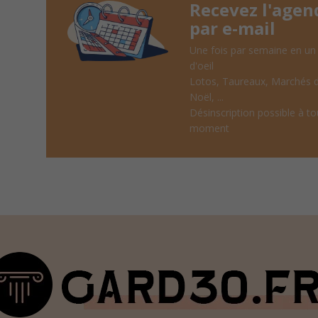
Recevez l'agen
par e-mail
Une fois par semaine en un
d'oeil
Lotos, Taureaux, Marchés 
Noël, ...
Désinscription possible à to
moment