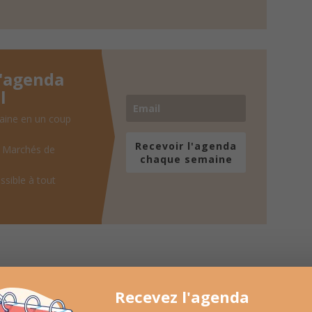
l'agenda
l
aine en un coup
Recevoir l'agenda
, Marchés de
chaque semaine
ssible à tout
Recevez l'agenda