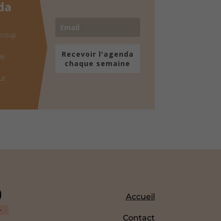
da
 coup
Recevoir l'agenda
de
chaque semaine
ut
Accueil
Contact