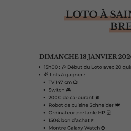
LOTO À SAI
BR
DIMANCHE 18 JANVIER 202
15h00 : 🎉 Début du Loto avec 20 qui
🎁 Lots à gagner :
TV 147 cm 📺
Switch 🎮
200€ de carburant ⛽
Robot de cuisine Schneider 🍽️
Ordinateur portable HP 💻
150€ bon d’achat 💶
Montre Galaxy Watch ⌚