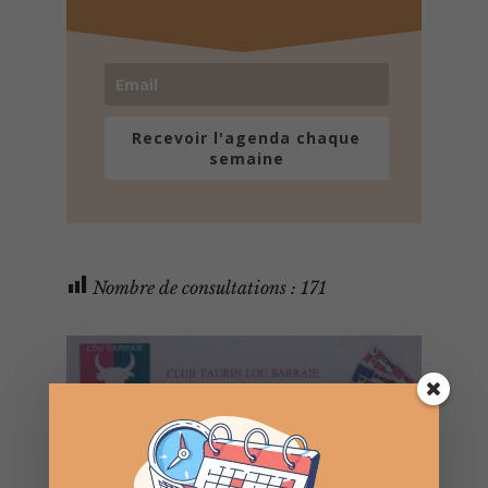
Recevoir l'agenda chaque
semaine
Nombre de consultations :
171