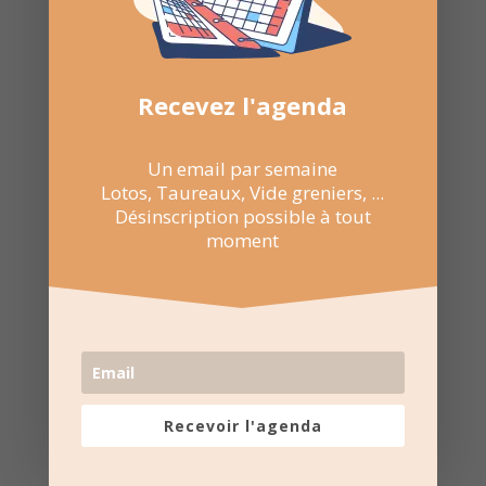
Recevez l'agenda
Un email par semaine
Lotos, Taureaux, Vide greniers, ...
Désinscription possible à tout
moment
2 Fév 2025
Recevoir l'agenda
18:00 au 21:00
Maison du peuple de Saint-