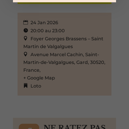
24 Jan 2026
20:00 au 23:00
Foyer Georges Brassens – Saint
Martin de Valgalgues
Avenue Marcel Cachin, Saint-
Martin-de-Valgalgues, Gard, 30520,
France,
+ Google Map
Loto
NE RATEZ PAS