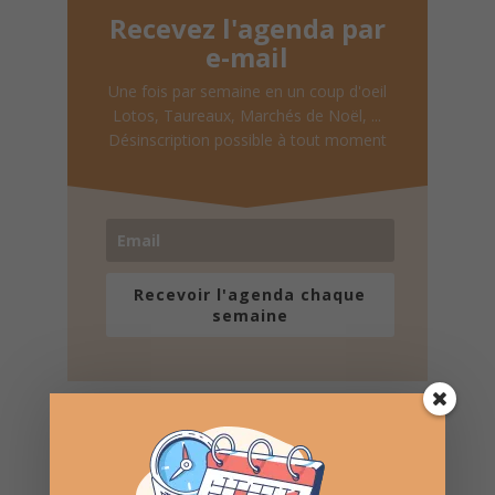
Recevez l'agenda par
e-mail
Une fois par semaine en un coup d'oeil
Lotos, Taureaux, Marchés de Noël, ...
Désinscription possible à tout moment
Recevoir l'agenda chaque
semaine
Nombre de consultations :
187