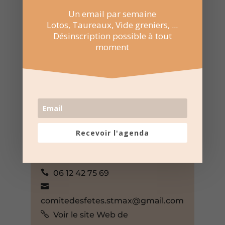
Un email par semaine
Lotos, Taureaux, Vide greniers, ...
Désinscription possible à tout
moment
8 Fév 2026
15:00 au 18:00
Ecole de Saint-Maximin
chemin neuf, Saint-Maximin,
Gard, 30700, France,
+ Google Map
Recevoir l'agenda
Comité des fêtes de Saint-
Maximin
06 12 42 75 69
comitedesfetes.stmax@gmail.com
Voir le site Web de