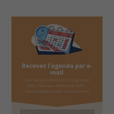
Recevez l'agenda par e-
mail
Une fois par semaine en un coup d'oeil
Lotos, Taureaux, Marchés de Noël, ...
Désinscription possible à tout moment