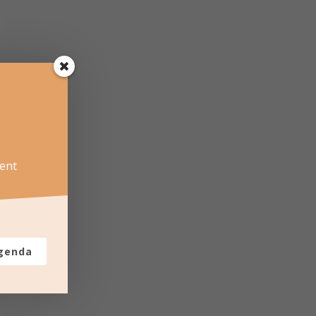
ent
agenda