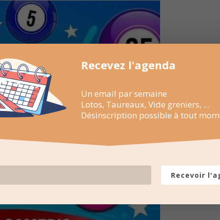
Recevez l'agenda
Un email par semaine
Lotos, Taureaux, Vide greniers, ...
Désinscription possible à tout mom
Recevoir l'