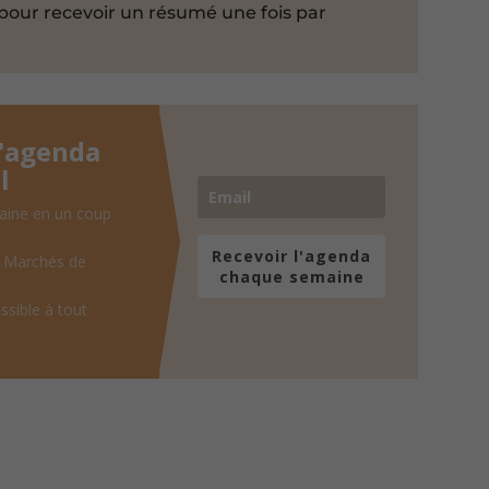
pour recevoir un résumé une fois par
l'agenda
l
aine en un coup
Recevoir l'agenda
, Marchés de
chaque semaine
ssible à tout