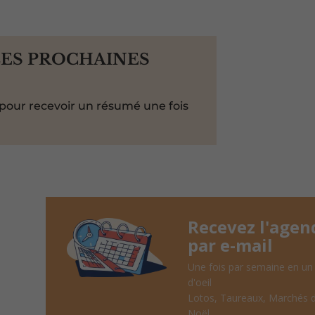
LES PROCHAINES
pour recevoir un résumé une fois
Recevez l'agen
par e-mail
Une fois par semaine en un
d'oeil
Lotos, Taureaux, Marchés 
Noël, ...