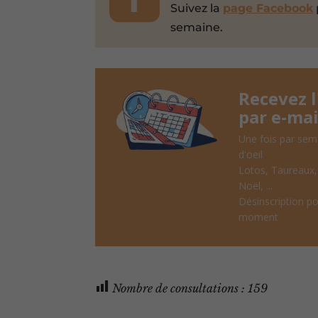
Suivez la
page Facebook
semaine.
Recevez 
par e-mai
Une fois par sem
d'oeil
Lotos, Taureaux
Noël, ...
Désinscription po
moment
Nombre de consultations :
159