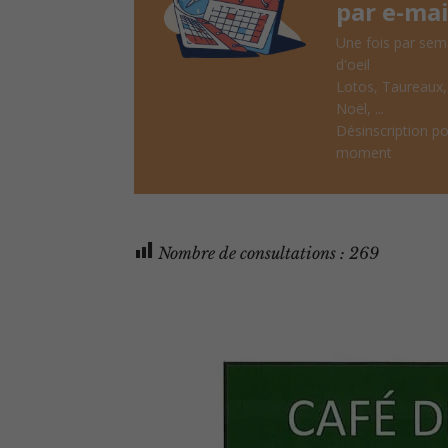
par e-mai
Une fois par sem
d'oeil
Lotos, Taureaux
Noël, ...
Désinscription po
moment
Nombre de consultations :
269