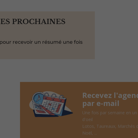
LES PROCHAINES
pour recevoir un résumé une fois
Recevez l'agen
par e-mail
Une fois par semaine en un
d'oeil
Lotos, Taureaux, Marchés 
Noël, ...