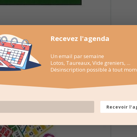
Recevez l'agenda
Un email par semaine
Lotos, Taureaux, Vide greniers, ...
Désinscription possible à tout mom
Recevoir l'