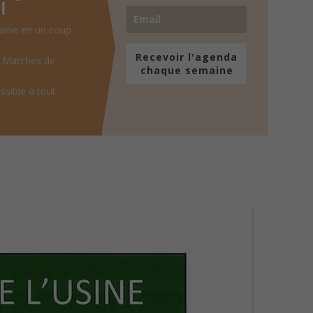
l
aine en un coup
Recevoir l'agenda
, Marchés de
chaque semaine
ssible à tout