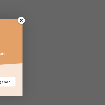
ent
agenda