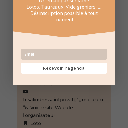
Un email par semaine
Lotos, Taureaux, Vide greniers, ...
Désinscription possible à tout
moment
16 Nov 2025
15:00 au 18:00
Salle Becmil – Salindres
Rue Becmil, Salindres, Gard,
30340, France,
+ Google Map
Twirling Club – Salindres – Saint
Recevoir l'agenda
Privat des Vieux
06 16 94 52 01
tcsalindressaintprivat@gmail.com
Voir le site Web de
l'organisateur
Loto