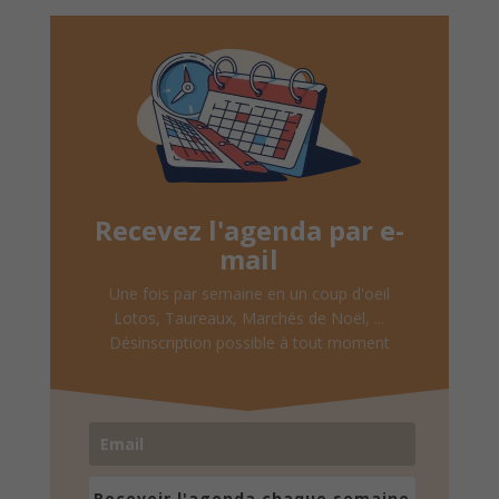
Recevez l'agenda par e-
mail
Une fois par semaine en un coup d'oeil
Lotos, Taureaux, Marchés de Noël, ...
Désinscription possible à tout moment
Recevoir l'agenda chaque semaine