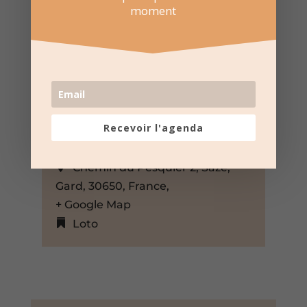
moment
3 Mai 2026
Recevoir l'agenda
15:00 au 18:00
Salle polyvalente – Saze
Chemin du Pesquier 2, Saze,
Gard, 30650, France,
+ Google Map
Loto