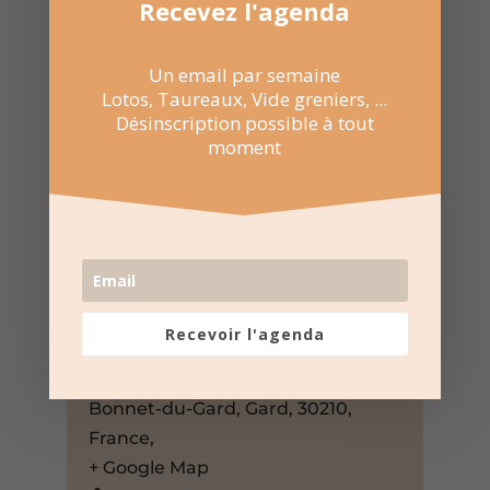
Recevez l'agenda
Un email par semaine
Lotos, Taureaux, Vide greniers, ...
Désinscription possible à tout
moment
7 Fév 2026
14:30 au 17:30
Salle municipale – Saint Bonnet
Recevoir l'agenda
du Gard
62 Pl. de la Fontaine,, Saint-
Bonnet-du-Gard, Gard, 30210,
France,
+ Google Map