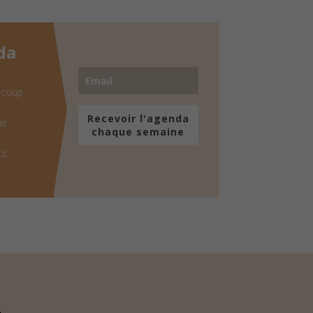
da
 coup
Recevoir l'agenda
de
chaque semaine
ut