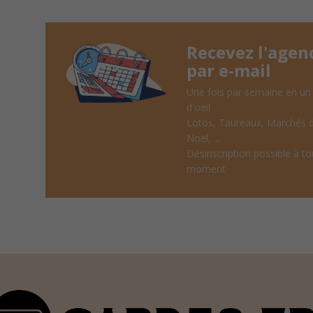
Recevez l'agen
par e-mail
Une fois par semaine en un
d'oeil
Lotos, Taureaux, Marchés 
Noël, ...
Désinscription possible à to
moment