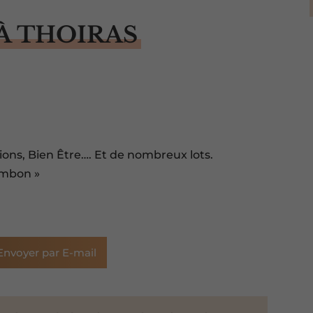
À THOIRAS
sions, Bien Être…. Et de nombreux lots.
ambon »
Envoyer par E-mail