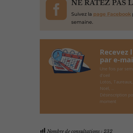

NE RATEZ PAS 
Suivez la
page Facebook
semaine.
Recevez 
par e-mai
Une fois par sem
d'oeil
Lotos, Taureaux
Noël, ...
Désinscription po
moment
Nombre de consultations :
232