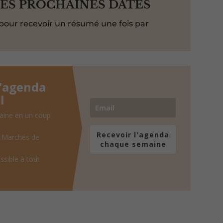
LES PROCHAINES DATES
pour recevoir un résumé une fois par
l'agenda
l
aine en un coup
Recevoir l'agenda
, Marchés de
chaque semaine
ssible à tout