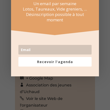
Un email par semaine
Lotos, Taureaux, Vide greniers, ...
Désinscription possible à tout
moment
29 Déc 2024
17:30 au 20:30
Salle multiculturelle d’Uchaud
Recevoir l'agenda
15 Rue René Michel, Uchaud,
Gard, 30620, France,
+ Google Map
Association des jeunes
d’Uchaud
Voir le site Web de
l'organisateur