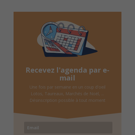
Recevez l'agenda par e-
mail
Une fois par semaine en un coup d'oeil
Lotos, Taureaux, Marchés de Noël, ...
Désinscription possible à tout moment