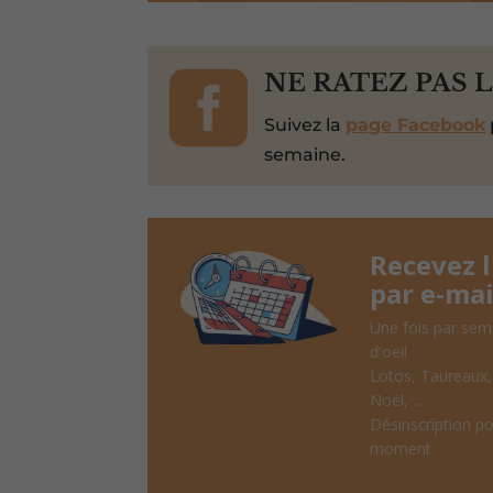

NE RATEZ PAS 
Suivez la
page Facebook
semaine.
Recevez 
par e-mai
Une fois par sem
d'oeil
Lotos, Taureaux
Noël, ...
Désinscription po
moment