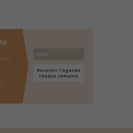
da
 coup
Recevoir l'agenda
de
chaque semaine
ut