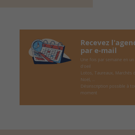
Recevez l'agen
par e-mail
Une fois par semaine en un
d'oeil
Lotos, Taureaux, Marchés 
Noël, ...
Désinscription possible à to
moment