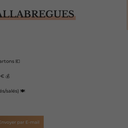
ALLABREGUES
cartons 💶
0€ 💰
s/salés) 🍽️
Envoyer par E-mail