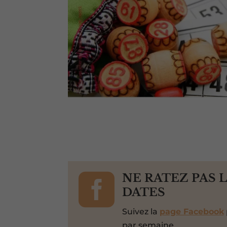

NE RATEZ PAS 
DATES
Suivez la
page Facebook
par semaine.