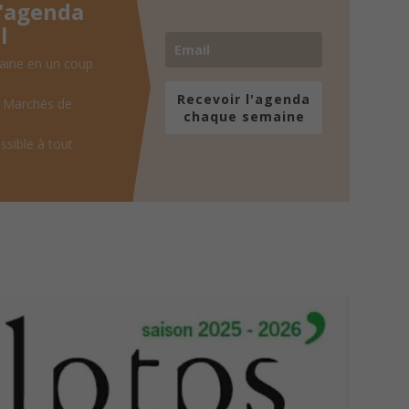
l'agenda
l
aine en un coup
Recevoir l'agenda
, Marchés de
chaque semaine
ssible à tout