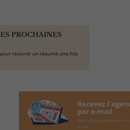
LES PROCHAINES
pour recevoir un résumé une fois
Recevez l'agen
par e-mail
Une fois par semaine en un
d'oeil