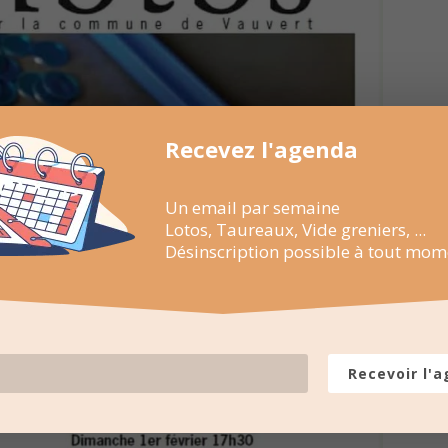
Recevez l'agenda
Un email par semaine
Lotos, Taureaux, Vide greniers, ...
Désinscription possible à tout mom
Recevoir l'