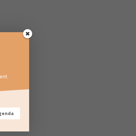
ent
agenda