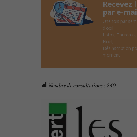
Recevez 
par e-mai
Une fois par sem
d'oeil
Lotos, Taureaux
Noël, ...
Désinscription po
moment
Nombre de consultations :
340