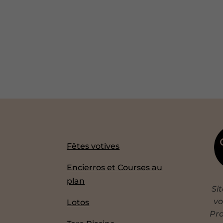
Fêtes votives
Encierros et Courses au
plan
Si
vo
Lotos
Pro