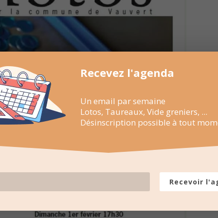
Recevez l'agenda
Un email par semaine
Lotos, Taureaux, Vide greniers, ...
Désinscription possible à tout mom
Recevoir l'