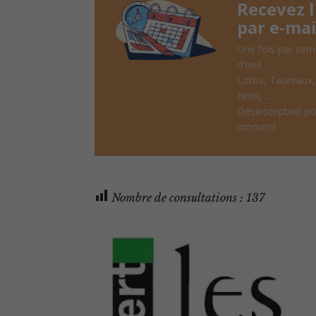
Recevez 
par e-mai
Une fois par sem
d'oeil
Lotos, Taureaux
Noël, ...
Désinscription po
moment
Nombre de consultations :
137