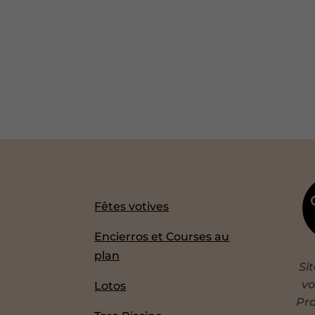
Fêtes votives
Encierros et Courses au
plan
Si
vo
Lotos
Pro