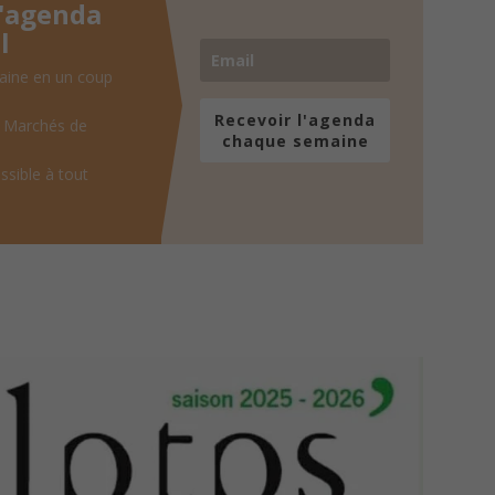
l'agenda
l
aine en un coup
Recevoir l'agenda
, Marchés de
chaque semaine
ssible à tout