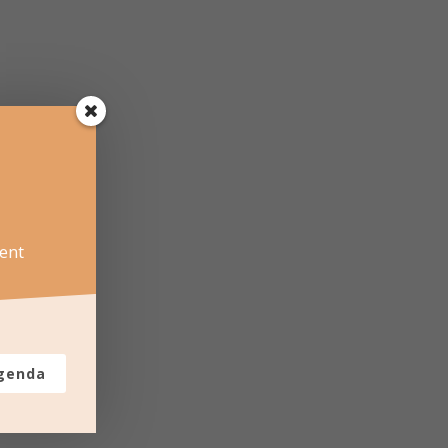
ent
agenda