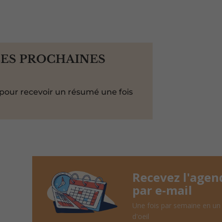
LES PROCHAINES
pour recevoir un résumé une fois
Recevez l'agen
par e-mail
Une fois par semaine en un
d'oeil