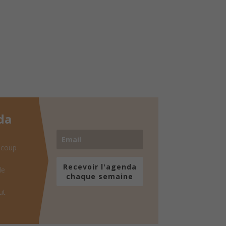
da
 coup
Recevoir l'agenda
de
chaque semaine
ut