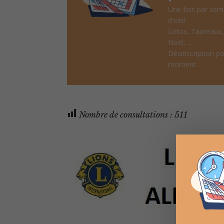
Une fois par sem
d'oeil
Lotos, Taureaux
Noël, ...
Désinscription po
moment
Nombre de consultations :
511