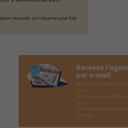
pour recevoir un résumé une fois
Recevez l'agen
par e-mail
Une fois par semaine en un
d'oeil
Lotos, Taureaux, Marchés 
Noël, ...
Désinscription possible à to
moment