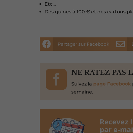
Etc…
Des quines à 100 € et des cartons pl


Partager sur Facebook

NE RATEZ PAS 
Suivez la
page Facebook
semaine.
Recevez 
par e-mai