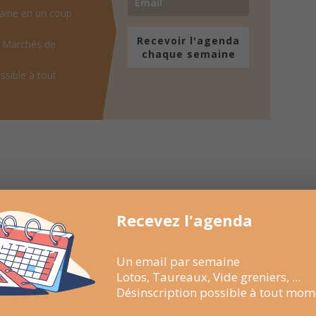
aine en un coup
Recevoir l'agenda
, Marchés de
chaque semaine
ssible à tout
Recevez l'agenda
Un email par semaine
Lotos, Taureaux, Vide greniers, ...
Désinscription possible à tout mom